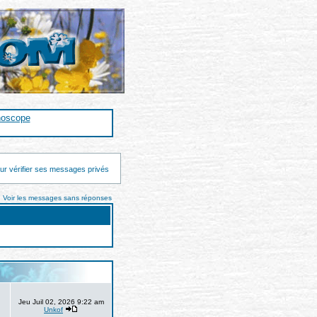
noscope
ur vérifier ses messages privés
Voir les messages sans réponses
Jeu Juil 02, 2026 9:22 am
Unkof