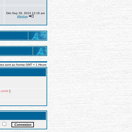
Dim Sep 29, 2013 12:16 am
Window
ures sont au format GMT + 1 Heure
 partie
]
e