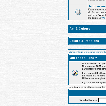
Jeux des me
Dans cette rubr
du forum, des 
mêmes. "Attach
Modérateur
Win
Art & Culture
Loisirs & Passions
Marquer tous les forums comme l
Qui est en ligne ?
Nos membres ont post
Nous avons
2085
mem
L'utilisateur enregistr
Il y a en tout
3
utilisa
Le record du nombre d
Utilisateurs enregistr
Il y a
0
utillisateur(s
Ces données sont basées sur les ut
Connexion
Nom d'utilisateur: