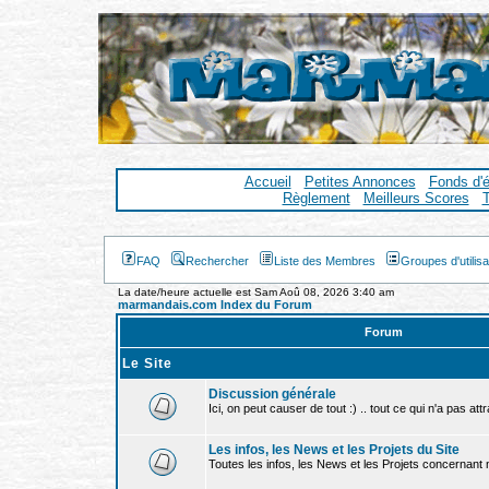
Accueil
Petites Annonces
Fonds d'
Règlement
Meilleurs Scores
T
FAQ
Rechercher
Liste des Membres
Groupes d'utilis
La date/heure actuelle est Sam Aoû 08, 2026 3:40 am
marmandais.com Index du Forum
Forum
Le Site
Discussion générale
Ici, on peut causer de tout :) .. tout ce qui n'a pas att
Les infos, les News et les Projets du Site
Toutes les infos, les News et les Projets concernant no