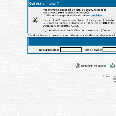
Qui est en ligne ?
Nos membres ont posté un total de
85752
messages
Nous avons
2085
membres enregistrés
L'utilisateur enregistré le plus récent est
laur2line
Il y a en tout
2
utilisateurs en ligne :: 0 Enregistré, 0 Invisible
Le record du nombre d'utilisateurs en ligne est de
484
le Mer
Utilisateurs enregistrés: Aucun
Il y a
0
utillisateur(s) sur le Chat en ce moment [ Connectez-
Ces données sont basées sur les utilisateurs actifs des cinq dernières mi
Connexion
Nom d'utilisateur:
Mot de passe:
Nouveaux messages
Powered by
Tra
Mo