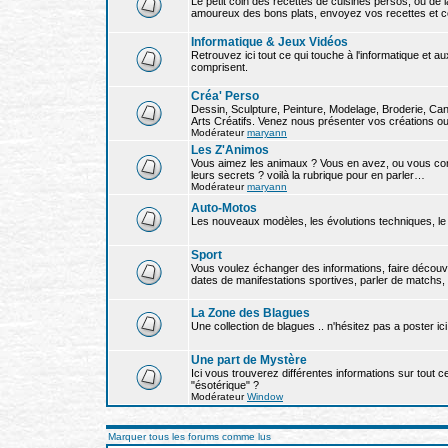
Le petit coin des recettes de cuisines persos, ou de 
amoureux des bons plats, envoyez vos recettes et c
Informatique & Jeux Vidéos
Retrouvez ici tout ce qui touche à l'informatique et 
comprisent.
Créa' Perso
Dessin, Sculpture, Peinture, Modelage, Broderie, Cane
Arts Créatifs. Venez nous présenter vos créations ou
Modérateur
maryann
Les Z'Animos
Vous aimez les animaux ? Vous en avez, ou vous con
leurs secrets ? voilà la rubrique pour en parler…
Modérateur
maryann
Auto-Motos
Les nouveaux modèles, les évolutions techniques, le t
Sport
Vous voulez échanger des informations, faire découv
dates de manifestations sportives, parler de matchs, d
La Zone des Blagues
Une collection de blagues .. n'hésitez pas a poster ici
Une part de Mystère
Ici vous trouverez différentes informations sur tout ce
"ésotérique" ?
Modérateur
Window
Marquer tous les forums comme lus