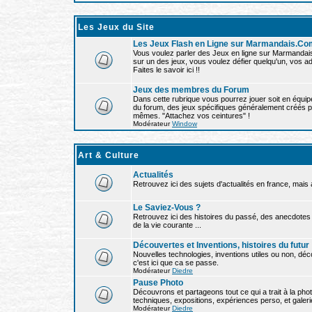
Les Jeux du Site
Les Jeux Flash en Ligne sur Marmandais.Co
Vous voulez parler des Jeux en ligne sur Marmandai
sur un des jeux, vous voulez défier quelqu'un, vos ad
Faites le savoir ici !!
Jeux des membres du Forum
Dans cette rubrique vous pourrez jouer soit en équipe,
du forum, des jeux spécifiques généralement créés p
mêmes. "Attachez vos ceintures" !
Modérateur
Window
Art & Culture
Actualités
Retrouvez ici des sujets d'actualités en france, mais
Le Saviez-Vous ?
Retrouvez ici des histoires du passé, des anecdotes
de la vie courante ...
Découvertes et Inventions, histoires du futur
Nouvelles technologies, inventions utiles ou non, dé
c'est ici que ca se passe.
Modérateur
Diedre
Pause Photo
Découvrons et partageons tout ce qui a trait à la phot
techniques, expositions, expériences perso, et galeri
Modérateur
Diedre