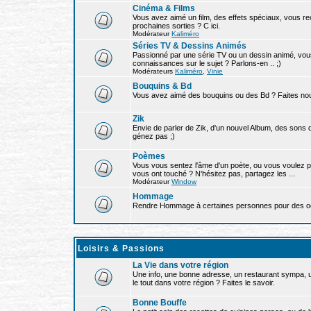
Cinéma & Films
Vous avez aimé un film, des effets spéciaux, vous re
prochaines sorties ? C ici.
Modérateur
Kaliméro
Séries TV & Dessins Animés
Passionné par une série TV ou un dessin animé, vou
connaissances sur le sujet ? Parlons-en .. ;)
Modérateurs
Kaliméro
,
Vinie
Bouquins & Bd
Vous avez aimé des bouquins ou des Bd ? Faites nous
Zik
Envie de parler de Zik, d'un nouvel Album, des sons 
génez pas ;)
Poèmes
Vous vous sentez l'âme d'un poète, ou vous voulez 
vous ont touché ? N'hésitez pas, partagez les ...
Modérateur
Window
Hommage
Rendre Hommage à certaines personnes pour des oeuvr
Loisirs & Passions
La Vie dans votre région
Une info, une bonne adresse, un restaurant sympa, 
le tout dans votre région ? Faites le savoir.
Bonne Bouffe