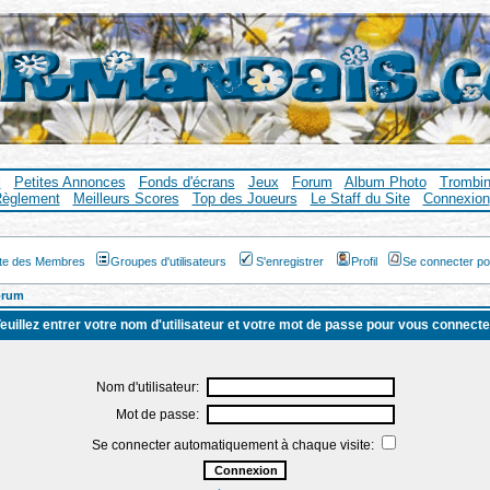
l
Petites Annonces
Fonds d'écrans
Jeux
Forum
Album Photo
Trombi
èglement
Meilleurs Scores
Top des Joueurs
Le Staff du Site
Connexion
ste des Membres
Groupes d'utilisateurs
S'enregistrer
Profil
Se connecter po
orum
euillez entrer votre nom d'utilisateur et votre mot de passe pour vous connecte
Nom d'utilisateur:
Mot de passe:
Se connecter automatiquement à chaque visite: