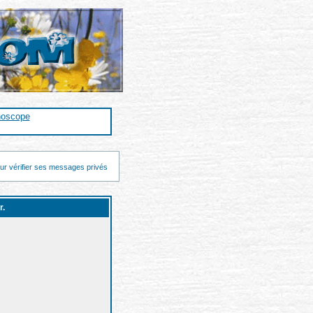
noscope
ur vérifier ses messages privés
r.