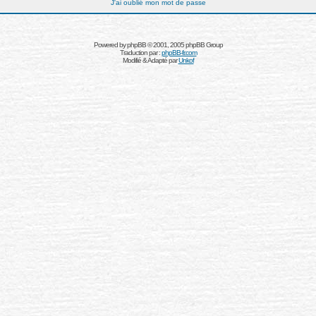
J'ai oublié mon mot de passe
Powered by
phpBB
© 2001, 2005 phpBB Group
Traduction par :
phpBB-fr.com
Modifié & Adapté par
Unkof