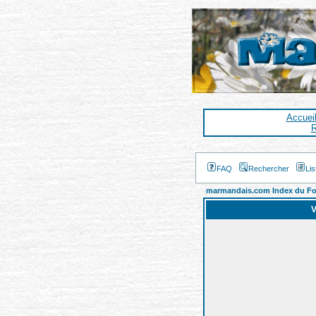
Accuei
R
FAQ
Rechercher
Li
marmandais.com Index du F
V