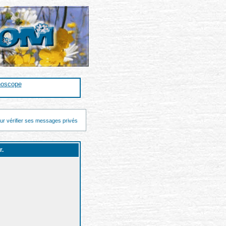
noscope
ur vérifier ses messages privés
r.