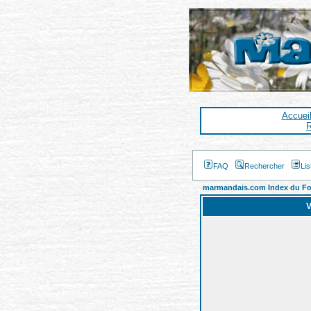
Accuei
R
FAQ
Rechercher
Li
marmandais.com Index du F
V