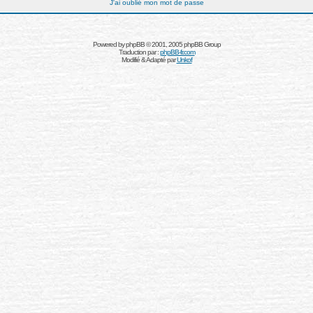
J'ai oublié mon mot de passe
Powered by
phpBB
© 2001, 2005 phpBB Group
Traduction par :
phpBB-fr.com
Modifié & Adapté par
Unkof