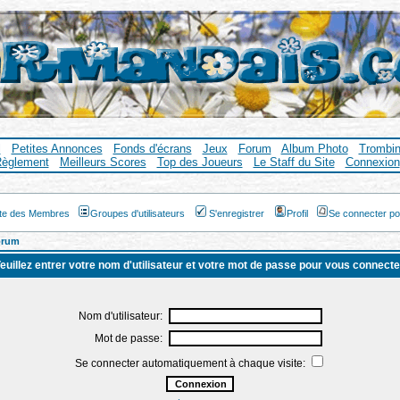
l
Petites Annonces
Fonds d'écrans
Jeux
Forum
Album Photo
Trombi
èglement
Meilleurs Scores
Top des Joueurs
Le Staff du Site
Connexion
ste des Membres
Groupes d'utilisateurs
S'enregistrer
Profil
Se connecter po
orum
euillez entrer votre nom d'utilisateur et votre mot de passe pour vous connecte
Nom d'utilisateur:
Mot de passe:
Se connecter automatiquement à chaque visite: