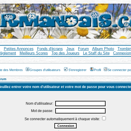
l
Petites Annonces
Fonds d'écrans
Jeux
Forum
Album Photo
Trombi
èglement
Meilleurs Scores
Top des Joueurs
Le Staff du Site
Connexion
ste des Membres
Groupes d'utilisateurs
S'enregistrer
Profil
Se connecter po
orum
euillez entrer votre nom d'utilisateur et votre mot de passe pour vous connecte
Nom d'utilisateur:
Mot de passe:
Se connecter automatiquement à chaque visite: