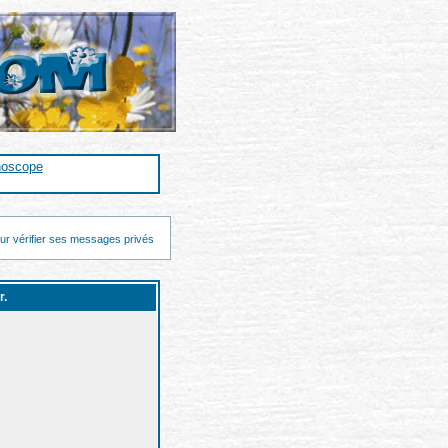
noscope
ur vérifier ses messages privés
r.