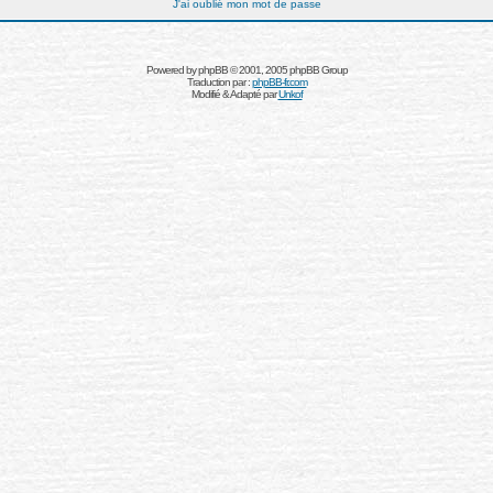
J'ai oublié mon mot de passe
Powered by
phpBB
© 2001, 2005 phpBB Group
Traduction par :
phpBB-fr.com
Modifié & Adapté par
Unkof