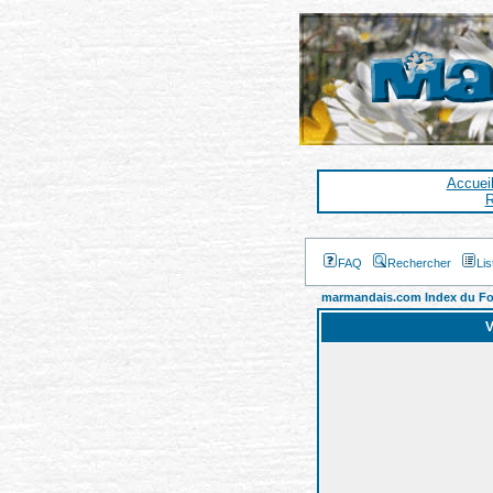
Accuei
R
FAQ
Rechercher
Li
marmandais.com Index du F
V