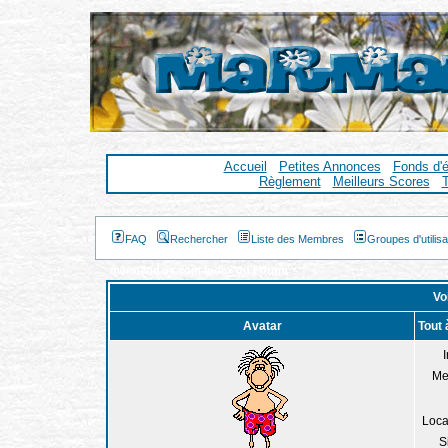
Accueil
Petites Annonces
Fonds d'
Règlement
Meilleurs Scores
T
FAQ
Rechercher
Liste des Membres
Groupes d'utilis
marmandais.com Index du Forum
Voi
Avatar
Tout 
I
Me
Loca
S