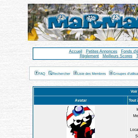
Accueil
Petites Annonces
Fonds d'
Règlement
Meilleurs Scores
T
FAQ
Rechercher
Liste des Membres
Groupes d'utilis
marmandais.com Index du Forum
Voir
Avatar
Tout 
I
Me
Loca
S