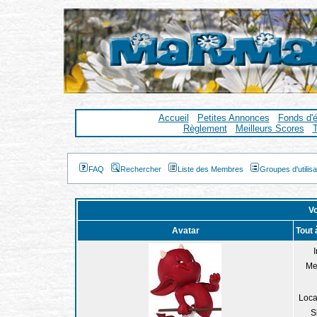
Accueil
Petites Annonces
Fonds d'
Règlement
Meilleurs Scores
T
FAQ
Rechercher
Liste des Membres
Groupes d'utilis
marmandais.com Index du Forum
Vo
Avatar
Tout 
I
Me
Loca
S