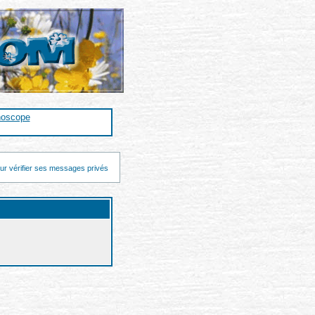
noscope
ur vérifier ses messages privés