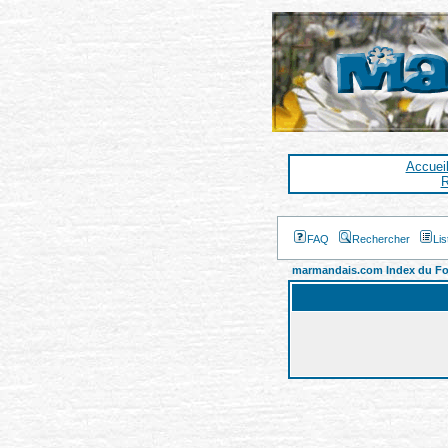
Accuei
R
FAQ
Rechercher
Li
marmandais.com Index du F