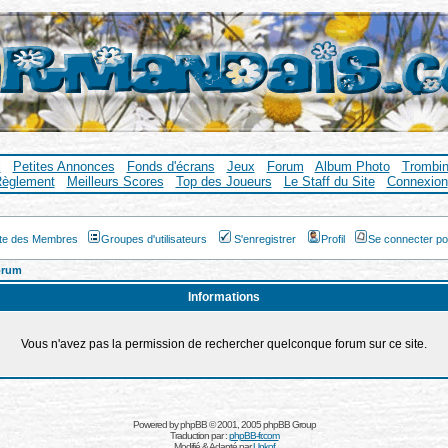
l
Petites Annonces
Fonds d'écrans
Jeux
Forum
Album Photo
Trombi
èglement
Meilleurs Scores
Top des Joueurs
Le Staff du Site
Connexion
ste des Membres
Groupes d'utilisateurs
S'enregistrer
Profil
Se connecter po
orum
Informations
Vous n'avez pas la permission de rechercher quelconque forum sur ce site.
Powered by
phpBB
© 2001, 2005 phpBB Group
Traduction par :
phpBB-fr.com
Modifié & Adapté par
Unkof